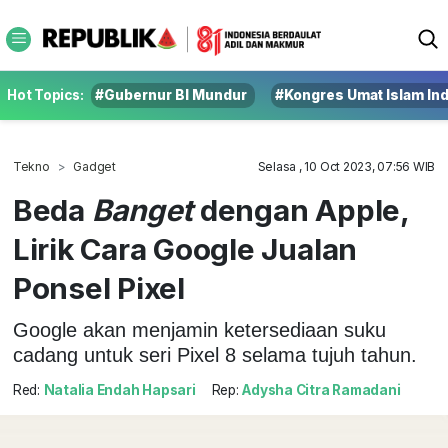
Hot Topics:
#Gubernur BI Mundur
#Kongres Umat Islam In
Tekno
Gadget
Selasa , 10 Oct 2023, 07:56 WIB
Beda
Banget
dengan Apple,
Lirik Cara Google Jualan
Ponsel Pixel
Google akan menjamin ketersediaan suku
cadang untuk seri Pixel 8 selama tujuh tahun.
Red:
Natalia Endah Hapsari
Rep:
Adysha Citra Ramadani