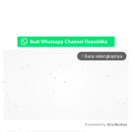
Ikuti Whatsapp Channel Republika
Baca selengkapnya
arrow_forward_ios
Powered by 
GliaStudios