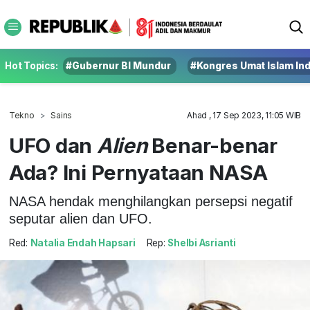
Hot Topics:
#Gubernur BI Mundur
#Kongres Umat Islam In
Tekno
Sains
Ahad , 17 Sep 2023, 11:05 WIB
UFO dan
Alien
Benar-benar
Ada? Ini Pernyataan NASA
NASA hendak menghilangkan persepsi negatif
seputar alien dan UFO.
Red:
Natalia Endah Hapsari
Rep:
Shelbi Asrianti