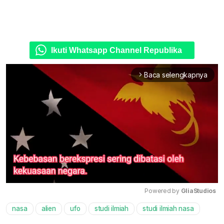
Ikuti Whatsapp Channel Republika
Baca selengkapnya
arrow_forward_ios
Powered by 
GliaStudios
nasa
alien
ufo
studi ilmiah
studi ilmiah nasa
Mute