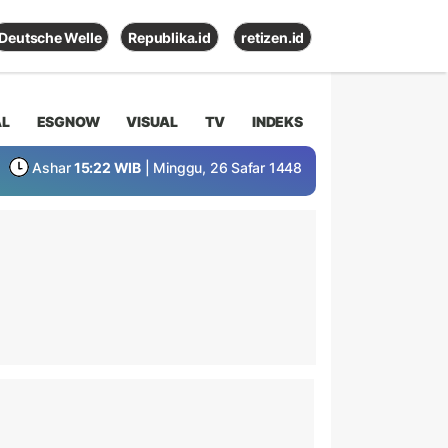
Deutsche Welle
Republika.id
retizen.id
AL
ESGNOW
VISUAL
TV
INDEKS
Ashar
15:22 WIB
| Minggu, 26 Safar 1448