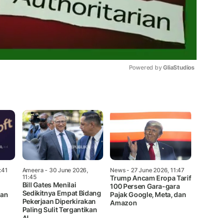
Powered by 
GliaStudios
Mute
:41
Ameera
- 30 June 2026,
News
- 27 June 2026, 11:47
11:45
Trump Ancam Eropa Tarif
Bill Gates Menilai
100 Persen Gara-gara
Sedikitnya Empat Bidang
kan
Pajak Google, Meta, dan
Pekerjaan Diperkirakan
Amazon
Paling Sulit Tergantikan
AI