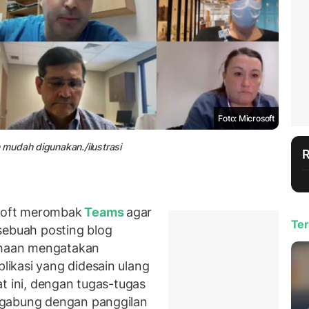
Foto: Microsoft
mudah digunakan./ilustrasi
soft merombak
Teams
agar
Ter
sebuah posting blog
sahaan mengatakan
ikasi yang didesain ulang
aat ini, dengan tugas-tugas
rgabung dengan panggilan