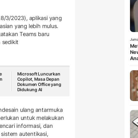
28/3/2023), aplikasi yang
ian yang lebih mulus.
gatakan Teams baru
Juma
sedikit
Met
New
An
e
Microsoft Luncurkan
n
Copilot, Masa Depan
Dokumen Office yang
Didukung AI
endesain ulang antarmuka
perlukan untuk melakukan
mencari informasi, dan
sistem autentikasi,