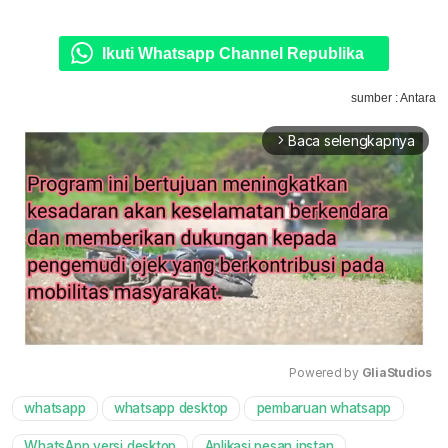
Ikuti Whatsapp Channel Republika
sumber : Antara
Baca selengkapnya
arrow_forward_ios
Powered by 
GliaStudios
whatsapp
whatsapp desktop
pembaruan whatsapp
Mute
WhatsApp versi desktop
Aplikasi pesan instan