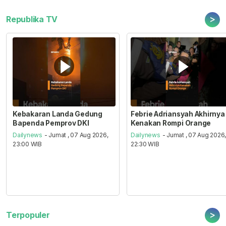
>
Republika TV
Kebakaran Landa Gedung
Febrie Adriansyah Akhirnya
Bapenda Pemprov DKI
Kenakan Rompi Orange
Dailynews
- Jumat , 07 Aug 2026,
Dailynews
- Jumat , 07 Aug 2026
23:00 WIB
22:30 WIB
>
Terpopuler