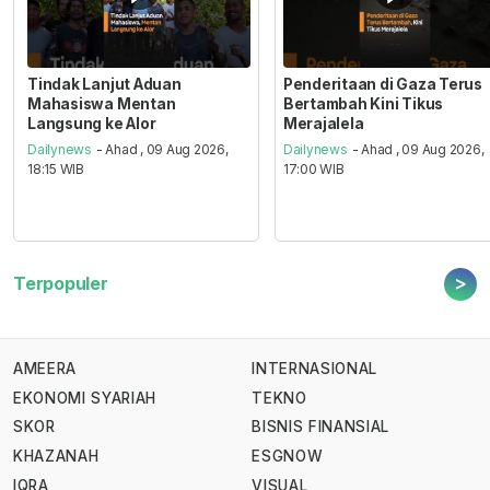
Tindak Lanjut Aduan
Penderitaan di Gaza Terus
Mahasiswa Mentan
Bertambah Kini Tikus
Langsung ke Alor
Merajalela
Dailynews
- Ahad , 09 Aug 2026,
Dailynews
- Ahad , 09 Aug 2026,
18:15 WIB
17:00 WIB
>
Terpopuler
AMEERA
INTERNASIONAL
EKONOMI SYARIAH
TEKNO
SKOR
BISNIS FINANSIAL
KHAZANAH
ESGNOW
IQRA
VISUAL