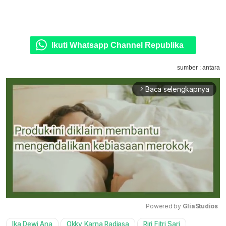
Ikuti Whatsapp Channel Republika
sumber : antara
Baca selengkapnya
arrow_forward_ios
Powered by 
GliaStudios
Ika Dewi Ana
Okky Karna Radjasa
Riri Fitri Sari