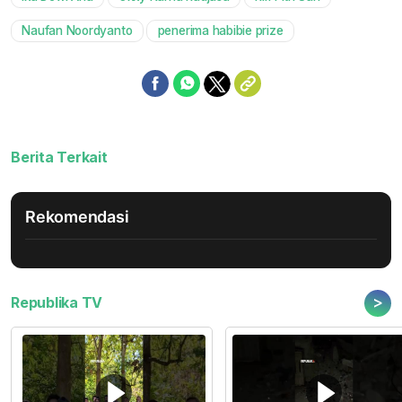
Mute
Naufan Noordyanto
penerima habibie prize
Berita Terkait
Rekomendasi
>
Republika TV