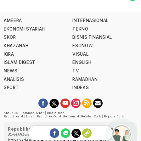
AMEERA
INTERNASIONAL
EKONOMI SYARIAH
TEKNO
SKOR
BISNIS FINANSIAL
KHAZANAH
ESGNOW
IQRA
VISUAL
ISLAM DIGEST
ENGLISH
NEWS
TV
ANALISIS
RAMADHAN
SPORT
INDEKS
About Us
|
Pedoman Siber
|
Disclaimer
Republika.id
|
Ihram.republika.co.id
|
Retizen.id
|
Rejabar.co.id
|
Rejogja.co.id
|
Republika telah diverifikasi oleh Dewan Pers
Sertifikat Nomor 1058/DP-Verifikasi/K/XII/2022
https://dewanpers.or.id/data/perusahaanpers