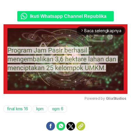
Ikuti Whatsapp Channel Republika
Baca selengkapnya
arrow_forward_ios
Powered by 
GliaStudios
final kms 16
kpm
ogm 6
Mute