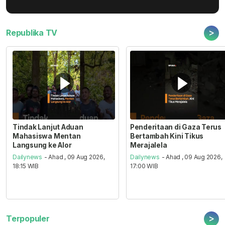
>
Republika TV
Tindak Lanjut Aduan
Penderitaan di Gaza Terus
Mahasiswa Mentan
Bertambah Kini Tikus
Langsung ke Alor
Merajalela
Dailynews
- Ahad , 09 Aug 2026,
Dailynews
- Ahad , 09 Aug 2026,
18:15 WIB
17:00 WIB
>
Terpopuler