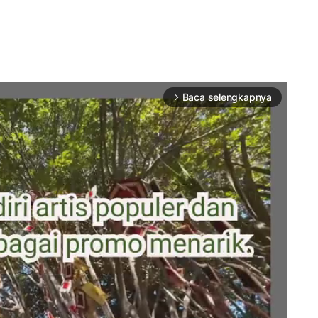
Baca selengkapnya
arrow_forward_ios