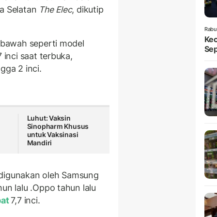
ea Selatan
The Elec
, dikutip
Rabu
Kec
e bawah seperti model
Sep
 inci saat terbuka,
gga 2 inci.
Luhut: Vaksin
Sinopharm Khusus
untuk Vaksinasi
Mandiri
ng digunakan oleh Samsung
un lalu .Oppo tahun lalu
pat
7,7 inci.