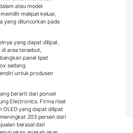
 dalam atau model
memilih melipat keluar,
ka yang diluncurkan pada
nya yang dapat dilipat.
i area tersebut,
angkan panel lipat
nox sedang
ndiri untuk produsen
ang berarti dari ponsel
ung Electronics. Firma riset
 OLED yang dapat dilipat
, meningkat 203 persen dari
jualan berasal dari
memutuskan apakah akan