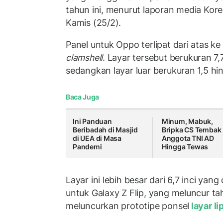
tahun ini, menurut laporan media Kor
Kamis (25/2).
Panel untuk Oppo terlipat dari atas k
clamshell
. Layar tersebut berukuran 7,7
sedangkan layar luar berukuran 1,5 hin
Baca Juga
Ini Panduan
Minum, Mabuk,
Beribadah di Masjid
Bripka CS Tembak
di UEA di Masa
Anggota TNI AD
Pandemi
Hingga Tewas
Layar ini lebih besar dari 6,7 inci ya
untuk Galaxy Z Flip, yang meluncur tah
meluncurkan prototipe ponsel
layar li