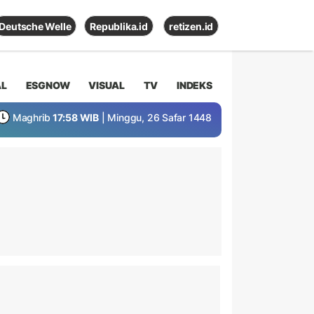
Deutsche Welle
Republika.id
retizen.id
AL
ESGNOW
VISUAL
TV
INDEKS
Maghrib
17:58 WIB
| Minggu, 26 Safar 1448