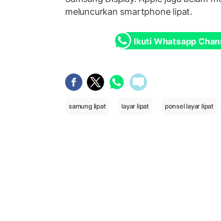
meluncurkan smartphone lipat.
Ikuti Whatsapp Chan
samung lipat
layar lipat
ponsel layar lipat